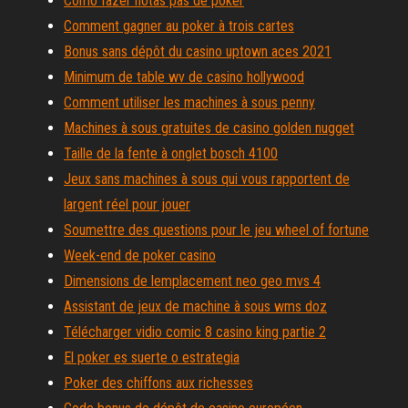
Como fazer notas pas de poker
Comment gagner au poker à trois cartes
Bonus sans dépôt du casino uptown aces 2021
Minimum de table wv de casino hollywood
Comment utiliser les machines à sous penny
Machines à sous gratuites de casino golden nugget
Taille de la fente à onglet bosch 4100
Jeux sans machines à sous qui vous rapportent de
largent réel pour jouer
Soumettre des questions pour le jeu wheel of fortune
Week-end de poker casino
Dimensions de lemplacement neo geo mvs 4
Assistant de jeux de machine à sous wms doz
Télécharger vidio comic 8 casino king partie 2
El poker es suerte o estrategia
Poker des chiffons aux richesses