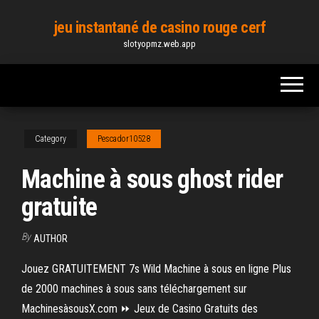
Skip
jeu instantané de casino rouge cerf
to
slotyopmz.web.app
the
content
Category
Pescador10528
Machine à sous ghost rider
gratuite
By
AUTHOR
Jouez GRATUITEMENT 7s Wild Machine à sous en ligne Plus
de 2000 machines à sous sans téléchargement sur
MachinesàsousX.com ⏩ Jeux de Casino Gratuits des