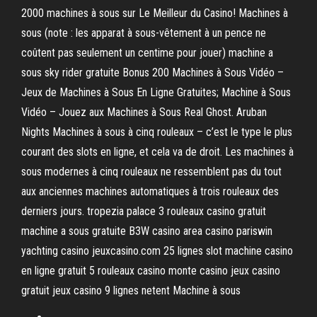
2000 machines à sous sur Le Meilleur du Casino! Machines à
sous (note : les apparat à sous-vêtement à un pence ne
coûtent pas seulement un centime pour jouer) machine a
sous sky rider gratuite Bonus 200 Machines à Sous Vidéo –
Jeux de Machines à Sous En Ligne Gratuites; Machine à Sous
Vidéo – Jouez aux Machines à Sous Real Ghost. Aruban
Nights Machines à sous à cinq rouleaux – c’est le type le plus
courant des slots en ligne, et cela va de droit. Les machines à
sous modernes à cinq rouleaux ne ressemblent pas du tout
aux anciennes machines automatiques à trois rouleaux des
derniers jours. tropezia palace 3 rouleaux casino gratuit
machine a sous gratuite B3W casino area casino pariswin
yachting casino jeuxcasino.com 25 lignes slot machine casino
en ligne gratuit 5 rouleaux casino monte casino jeux casino
gratuit jeux casino 9 lignes netent Machine à sous