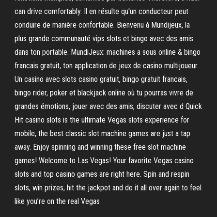
can drive comfortably. Il en résulte qu'un conducteur peut
conduire de manière confortable. Bienvenu à Mundijeux, la
plus grande communauté vips slots et bingo avec des amis
dans ton portable. MundiJeux: machines a sous online & bingo
francais gratuit, ton application de jeux de casino multijoueur.
Un casino avec slots casino gratuit, bingo gratuit francais,
bingo rider, poker et blackjack online où tu pourras vivre de
grandes émotions, jouer avec des amis, discuter avec d Quick
Hit casino slots is the ultimate Vegas slots experience for
mobile, the best classic slot machine games are just a tap
away. Enjoy spinning and winning these free slot machine
games! Welcome to Las Vegas! Your favorite Vegas casino
slots and top casino games are right here. Spin and respin
slots, win prizes, hit the jackpot and do it all over again to feel
like you’re on the real Vegas