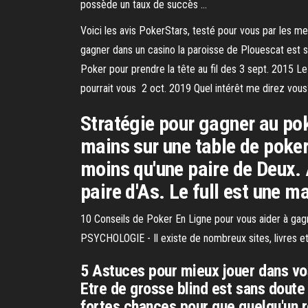
possède un taux de succès …
Voici les avis PokerStars, testé pour vous par les m
gagner dans un casino la paroisse de Plouescat est s
Poker pour prendre la tête au fil des 3 sept. 2015 Le
pourrait vous 2 oct. 2019 Quel intérêt me direz vou
Stratégie pour gagner au pok
mains sur une table de poker
moins qu'une paire de Deux. 
paire d'As. Le full est une ma
10 Conseils de Poker En Ligne pour vous aider à gag
PSYCHOLOGIE - Il existe de nombreux sites, livres et
5 Astuces pour mieux jouer dans vos
Etre de grosse blind est sans doute 
fortes chances pour que quelqu'un r