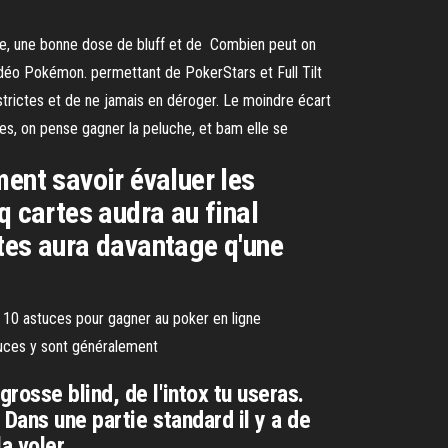
tuce, une bonne dose de bluff et de Combien peut on
vidéo Pokémon. permettant de PokerStars et Full Tilt
 strictes et de ne jamais en déroger. Le moindre écart
es, on pense gagner la peluche, et bam elle se
ent savoir évaluer les
q cartes audra au final
tes aura davantage q'une
 10 astuces pour gagner au poker en ligne
tuces y sont généralement
osse blind, de l'intox tu useras.
 Dans une partie standard il y a de
a voler.