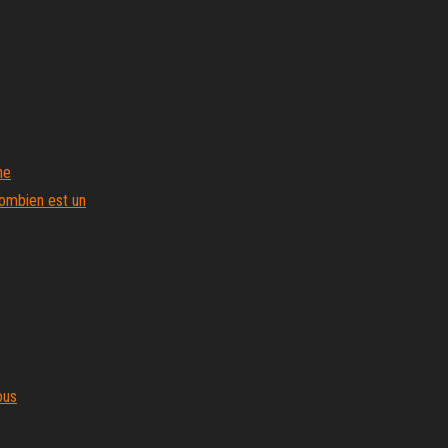
ne
ombien est un
ous