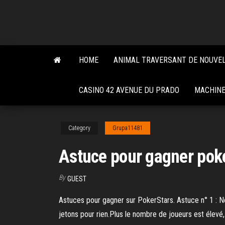
Skip
to
the
content
HOME
ANIMAL TRAVERSANT DE NOUVEL
CASINO 42 AVENUE DU PRADO
MACHINE
Category
Grupa11481
Astuce pour gagner poke
By
GUEST
Astuces pour gagner sur PokerStars. Astuce n° 1 : Ne 
jetons pour rien.Plus le nombre de joueurs est élevé