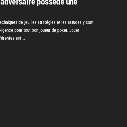
n adversaire possède une
chniques de jeu, les stratégies et les astuces y sont
xigence pour tout bon joueur de poker. Jouer
férentes est …