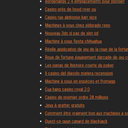
Borderlands 2 4 emplacements pour pistolet
Casino près de hood river ou
Casino rue alphonse karr nice
Machines à sous chez eldorado reno
Nouveau 3ds xl pas de slot sd
Machine à sous fiesta chihuahua
Réelle application de jeu de la roue de la fortu
Roue de fortune équipement darcade de jeu c
Les parias de lhistoire courte du poker
Il casino del diavolo matera recensioni
Machine à sous en espèces et fromage
Cua hang casino royal 2.0
Casino de premier ordre 28 millions
Jeux à gratter gratuits
Comment être vraiment bon aux machines à s
Quest-ce quun canard de blackjack