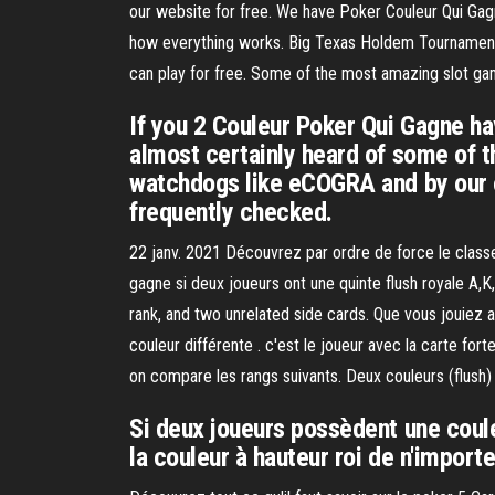
our website for free. We have Poker Couleur Qui Gagn
how everything works. Big Texas Holdem Tournaments, 
can play for free. Some of the most amazing slot g
If you 2 Couleur Poker Qui Gagne ha
almost certainly heard of some of t
watchdogs like eCOGRA and by our 
frequently checked.
22 janv. 2021 Découvrez par ordre de force le classe
gagne si deux joueurs ont une quinte flush royale A,K,
rank, and two unrelated side cards. Que vous jouiez 
couleur différente . c'est le joueur avec la carte forte
on compare les rangs suivants. Deux couleurs (flush
Si deux joueurs possèdent une couleu
la couleur à hauteur roi de n'impor