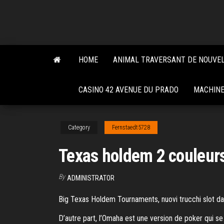
Skip
to
the
content
HOME
ANIMAL TRAVERSANT DE NOUVEL
CASINO 42 AVENUE DU PRADO
MACHINE
Category
Fernstaedt5728
Texas holdem 2 couleur
By
ADMINISTRATOR
Big Texas Holdem Tournaments, nuovi trucchi slot da 
D’autre part, l’Omaha est une version de poker qui se 