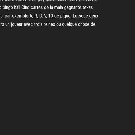
o bingo hall Cinq cartes de la main gagnante texas
s, par exemple A, R, D, V, 10 de pique. Lorsque deux
ours un joueur avec trois reines ou quelque chose de