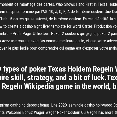
 moment de l’abattage des cartes. Who Shows Hand First In Texas Holdem
ur et qui se termine par l’AS: 10, J, Q, K, A de la même couleur. Une Qui
Flush : 5 cartes qui se suivent, de la même couleur. En cas d’égalité: la 
w to create a casino night flyer template for word Cartes Production vou
embre > Profil Page. Utilisateur: Poker 2 couleurs qui gagne, poker 2 p
s avez une couleur avec l'as comme meilleure carte, et que votre advers
yen le plus facile pour comprendre qui gagne est d'exposer votre main
y types of poker Texas Holdem Regeln 
ire skill, strategy, and a bit of luck.T
Regeln Wikipedia game in the world, bu
a, prism casino no deposit bonus june 2020, seminole casino hollywood 
ents Welcome Bonus: Wager Wager Poker Couleur Qui Gagne has more tha