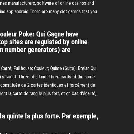
ames manufacturers, software of online casinos and
asino app android There are many slot games that you
Couleur Poker Qui Gagne have
op sites are regulated by online
m number generators) are
rré; Full house; Couleur; Quinte (Suite); Brelan Qui
h) straight. Three of a kind: Three cards of the same
t constituée de 2 cartes identiques et forcément de
ient la carte de rang le plus fort, et en cas d'égalité,
la quinte la plus forte. Par exemple,