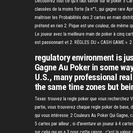
Découvrez tout ce qu'il faut savoir sur le poker 5 Ca
classées de la moins forte (la n°1, qui gagne rare Ap
maîtriser les Probabilités des 2 cartes en main distr
prétend en rien 2. Pique est une couleur, de même que
Le joueur avec la meilleure main de poker à cinq car
est passionnant et 2. RÈGLES DU « CASH GAME ». 2.1.
regulatory environment is jus
Gagne Au Poker in some ways
U.S., many professional rea
the same time zones but bei
Texas: trouvez la regle poker que vous recherchez V
partie, vous trouverez chaque regle poker de base, de
qui vous intéresse. 2 Couleurs Au Poker Qui Gagne, ca
5 cartes par ailleur ; si d'aventure un joueur à 4 ca
sur celui qui en a 3 pour cette raison ; c'est la va