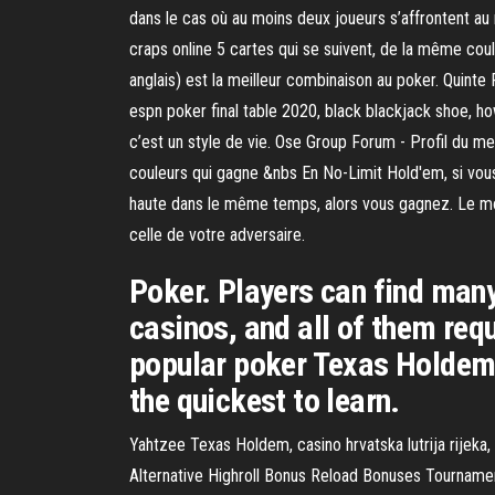
dans le cas où au moins deux joueurs s’affrontent au
craps online 5 cartes qui se suivent, de la même coule
anglais) est la meilleur combinaison au poker. Quinte 
espn poker final table 2020, black blackjack shoe, ho
c’est un style de vie. Ose Group Forum - Profil du m
couleurs qui gagne &nbs En No-Limit Hold'em, si vou
haute dans le même temps, alors vous gagnez. Le mo
celle de votre adversaire.
Poker. Players can find man
casinos, and all of them requ
popular poker Texas Holdem 
the quickest to learn.
Yahtzee Texas Holdem, casino hrvatska lutrija rijek
Alternative Highroll Bonus Reload Bonuses Tournam