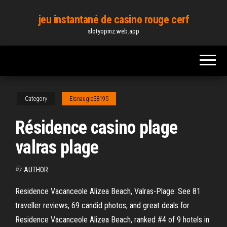
Skip
jeu instantané de casino rouge cerf
to
slotyopmz.web.app
the
content
Category
Eisnaugle38195
Résidence casino plage
valras plage
By
AUTHOR
Residence Vacanceole Alizea Beach, Valras-Plage: See 81
traveller reviews, 69 candid photos, and great deals for
Residence Vacanceole Alizea Beach, ranked #4 of 9 hotels in