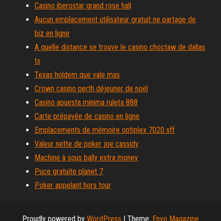
Casino iberostar grand rose hall
Aucun emplacement utilisateur gratuit ne partage de
biz en ligne
A quelle distance se trouve le casino choctaw de dallas
tx
Texas holdem que vale mas
Crown casino perth déjeuner de noël
Casino apuesta minima ruleta 888
Carte prépayée de casino en ligne
Emplacements de mémoire optiplex 7020 sff
Valeur nette de poker joe cassidy
Machine à sous bally extra money
Puce gratuite planet 7
Poker appelant hors tour
Proudly powered by
WordPress
|
Theme:
Envo Magazine