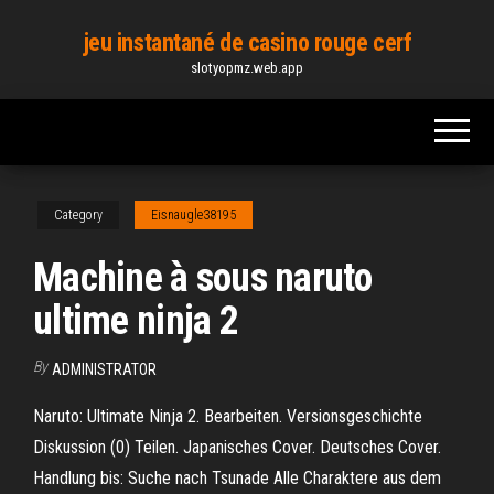
Skip
jeu instantané de casino rouge cerf
to
slotyopmz.web.app
the
content
Category
Eisnaugle38195
Machine à sous naruto
ultime ninja 2
By
ADMINISTRATOR
Naruto: Ultimate Ninja 2. Bearbeiten. Versionsgeschichte
Diskussion (0) Teilen. Japanisches Cover. Deutsches Cover.
Handlung bis: Suche nach Tsunade Alle Charaktere aus dem