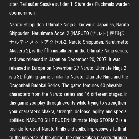
alten Teil außer Sasuke auf der 1. Stufe des Fluchmals wurden
übernommen.
Naruto Shippuden: Ultimate Ninja 5, known in Japan as, Naruto
Shippuden: Narutimate Accel 2 (NARUTO (ナルト) 疾風伝
ナルティメットアクセル2, Naruto Shippuden: Narutimetto
Akuseru 2), is the fifth installment in the Ultimate Ninja series,
and was released in Japan on December 20, 2007. It was
released in Europe on November 27 Naruto: Ultimate Ninja 2
is a 3D fighting game similar to Naruto: Ultimate Ninja and the
Dragonball Budokai Series. The game features 40 playable
characters from the Naruto series and 16 different stages. In
this game you play through events while trying to strengthen
your character’s chakra, strength, defense, agility, and special
abilities. NARUTO SHIPPUDEN: Ultimate Ninja STORM 2 is a
tour de force of Naruto thrills and spills. Impressively faithful
to the universe of the anime, the game takes players through