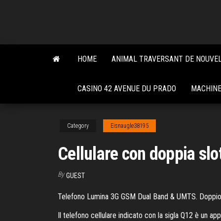
Skip
to
the
content
HOME
ANIMAL TRAVERSANT DE NOUVEL
CASINO 42 AVENUE DU PRADO
MACHINE
Category
Eisnaugle38195
Cellulare con doppia slo
By
GUEST
Telefono Lumina 3G GSM Dual Band & UMTS. Doppio Disp
Il telefono cellulare indicato con la sigla Q12 è u