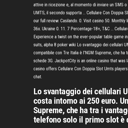
attive in ricezione e, al momento di inviare un SMS o 
UMTS, il secondo supporta … Cellulare Con Doppia Sl
our full review. Casilando. 0. Visit casino 50. Monthl
36x. Ukraine 0. 11. 7 Percentage-18+, T&C … Cellular
Experience a twist on the ever-popular table game in
suits, alpha 8 poker wiki Lo svantaggio dei cellulari 
compatibile con Tre Italia è l'NGM Supreme, che ha tra 
schede 3G. JackpotCity is an online casino that was 
casino offers Cellulare Con Doppia Slot Umts players
chat.
Lo svantaggio dei cellulari 
costa intorno ai 250 euro. Un
Supreme, che ha tra i vantagg
telefono solo il primo slot 