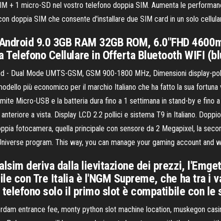
2 SIM + 1 micro-SD nel vostro telefono doppia SIM. Aumenta le perform
 con doppia SIM che consente d'installare due SIM card in un solo cellul
Android 9.0 3GB RAM 32GB ROM, 6.0"FHD 4600mAh,
Telefono Cellulare in Offerta Bluetooth WIFI (blu
and - Dual Mode UMTS-GSM, GSM 900-1800 MHz, Dimensioni display-poll
lo più economico per il marchio Italiano che ha fatto la sua fortuna 
tramite Micro-USB e la batteria dura fino a 1 settimana in stand-by e fin
anteriore a vista. Display LCD 2.2 pollici e sistema T9 in Italiano. Dopp
ia fotocamera, quella principale con sensore da 2 Megapixel, la secon
Universe program. This way, you can manage your gaming account and wi
lsim deriva dalla lievitazione dei prezzi, l'Emge
le con Tre Italia è l'NGM Supreme, che ha tra i va
o telefono solo il primo slot è compatibile con l
erdam entrance fee, monty python slot machine location, muskegon casi