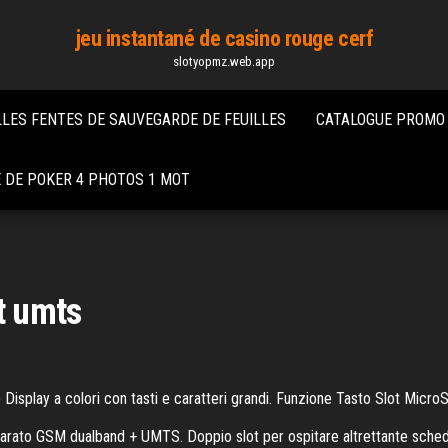
jeu instantané de casino rouge cerf
slotyopmz.web.app
LES FENTES DE SAUVEGARDE DE FEUILLES
CATALOGUE PROMO
 DE POKER 4 PHOTOS 1 MOT
t umts
lay a colori con tasti e caratteri grandi. Funzione Tasto Slot MicroSD
n apparato GSM dualband + UMTS. Doppio slot per ospitare altrettante 