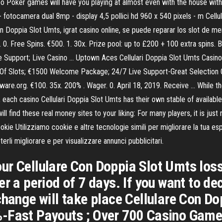
eo Poker games will have you playing at almost even with the house with
fotocamera dual 8mp - display 4,5 pollici hd 960 x 540 pixels - m Cellu
on Doppia Slot Umts, igrat casino online, se puede reparar los slot de m
0. 0. Free Spins. €500. 1. 30x. Prize pool: up to £200 + 100 extra spins
 Support; Live Casino … Uptown Aces Cellulari Doppia Slot Umts Casino;
Of Slots; €1500 Welcome Package; 24/7 Live Support-Great Selection O
.org. €100. 35x. 200% . Wager. 0. April 18, 2019. Receive … While ther
each casino Cellulari Doppia Slot Umts has their own stable of available
ill find these real money sites to your liking: For many players, it is just 
kie Utilizziamo cookie e altre tecnologie simili per migliorare la tua espe
terli migliorare e per visualizzare annunci pubblicitari.
r Cellulare Con Doppia Slot Umts loss 
er a period of 7 days. If you want to de
change will take place Cellulare Con D
%-Fast Payouts ; Over 700 Casino Game