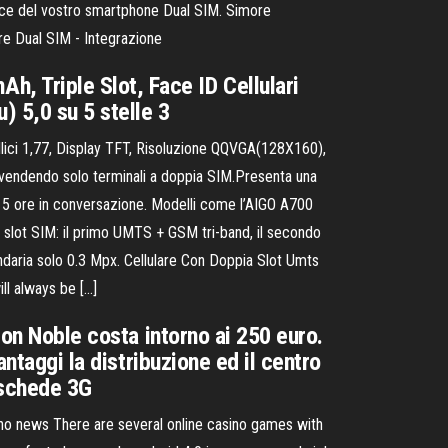
ance del vostro smartphone Dual SIM. Simore
are Dual SIM - Integrazione
 Triple Slot, Face ID Cellulari
) 5,0 su 5 stelle 3
ici 1,77, Display TFT, Risoluzione QQVGA(128X160),
vendendo solo terminali a doppia SIM.Presenta una
o a 5 ore in conversazione. Modelli come l’AIGO A700
io slot SIM: il primo UMTS + GSM tri-band, il secondo
daria solo 0.3 Mpx. Cellulare Con Doppia Slot Umts
ll always be […]
ton Noble costa intorno ai 250 euro.
ntaggi la distribuzione ed il centro
e schede 3G
no news There are several online casino games with